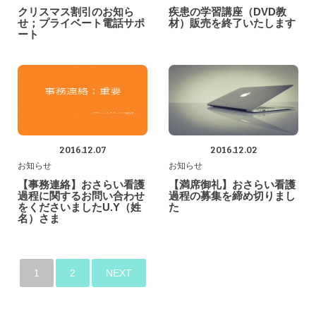
クリスマス割引のお知ら
疾患の学習講座（DVD教
せ；プライベート電話サポ
材）販売を終了いたします
ート
2016.12.07
2016.12.02
お知らせ
お知らせ
【事務連絡】おさらい看護
【満席御礼】おさらい看護
過程に関するお問い合わせ
過程の募集を締め切りまし
をくださいましたU.Y（姓
た
名）さま
1
2
NEXT