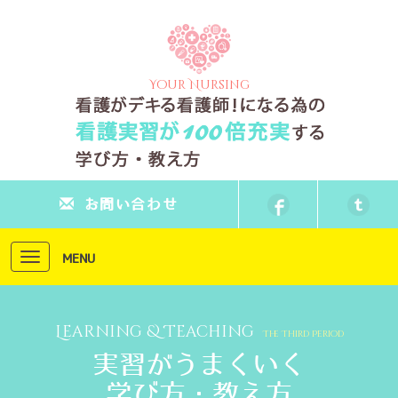
Your Nursing
お問い合わせ
Toggle
MENU
navigation
Learning & Teaching
The Third Period
実習がうまくいく
学び方・教え方